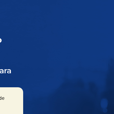
o
ara
de