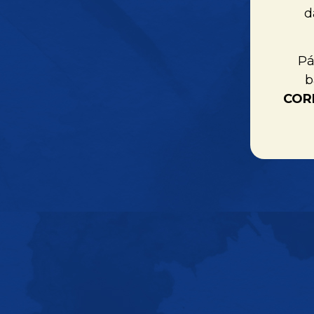
d
Pá
b
COR