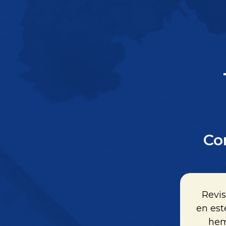
Co
Revis
en est
hem