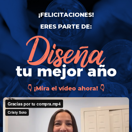
¡FELICITACIONES!
ERES PARTE DE:
👇 ¡Mira el vídeo ahora! 👇