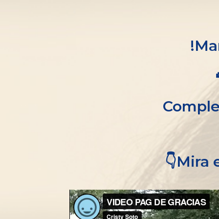
!Ma
Complet
👇Mira 