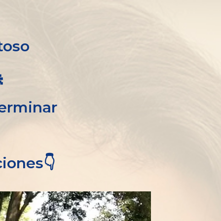
toso

terminar
ciones👇